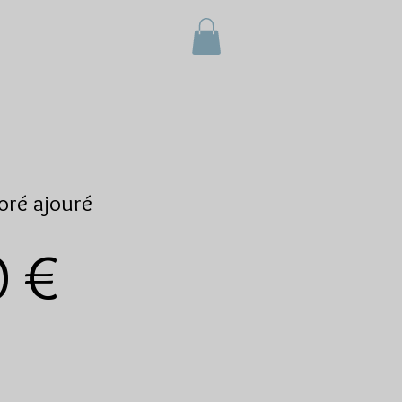
oré ajouré
Prix
0 €