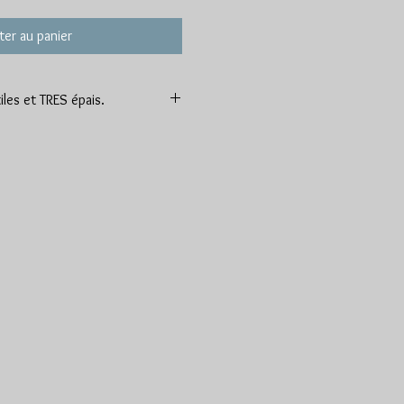
ter au panier
les et TRES épais.
s feutrés,fourrure...
lles qui aiment que ça se voit !!!